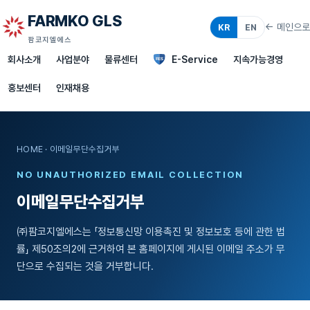
FARMKO GLS
← 메인으로
KR
EN
팜코지엘에스
회사소개
사업분야
물류센터
E-Service
지속가능경영
홍보센터
인재채용
HOME
·
이메일무단수집거부
NO UNAUTHORIZED EMAIL COLLECTION
이메일무단수집거부
㈜팜코지엘에스는 「정보통신망 이용촉진 및 정보보호 등에 관한 법
률」 제50조의2에 근거하여 본 홈페이지에 게시된 이메일 주소가 무
단으로 수집되는 것을 거부합니다.